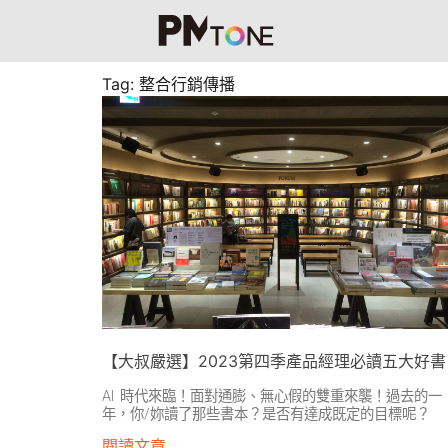
Tag: 整合行銷傳播
【大叔嚴選】2023第四季產品經理必讀五大好書
AI 時代來臨！面對通膨、無心假的雙重來襲！過去的一
年，你/妳讀了那些書本？是否有達成既定的目標呢？
閱讀文章