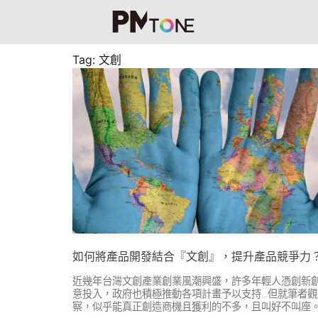
Tag: 文創
如何將產品開發結合『文創』，提升產品競爭力
近幾年台灣文創產業創業風潮興盛，許多年輕人憑創新
意投入，政府也積極推動各項計畫予以支持…但就筆者觀
察，似乎能真正創造商機且獲利的不多，且叫好不叫座