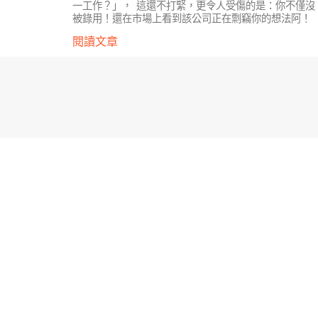
一工作？」， 這還不打緊，更令人受傷的是：你不僅沒
被錄用！還在市場上看到該公司正在剽竊你的想法阿！
閱讀文章