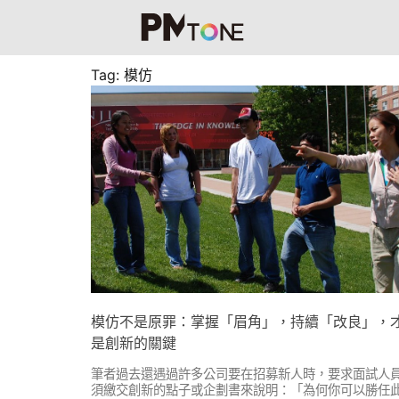
Tag: 模仿
模仿不是原罪：掌握「眉角」，持續「改良」，
是創新的關鍵
筆者過去還遇過許多公司要在招募新人時，要求面試人
須繳交創新的點子或企劃書來說明：「為何你可以勝任