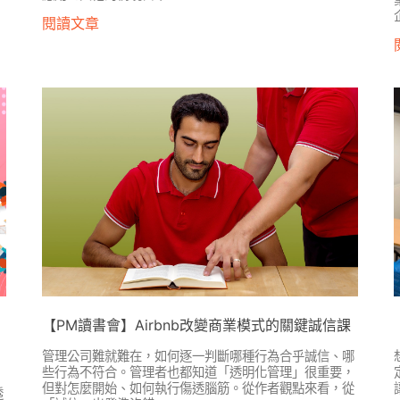
閱讀文章
用
【PM讀書會】Airbnb改變商業模式的關鍵誠信課
管理公司難就難在，如何逐一判斷哪種行為合乎誠信、哪
些行為不符合。管理者也都知道「透明化管理」很重要，
但對怎麼開始、如何執行傷透腦筋。從作者觀點來看，從
透