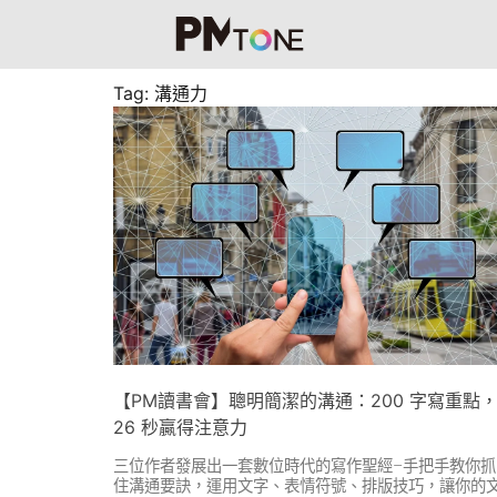
Tag: 溝通力
【PM讀書會】聰明簡潔的溝通：200 字寫重點
26 秒贏得注意力
三位作者發展出一套數位時代的寫作聖經–手把手教你抓
住溝通要訣，運用文字、表情符號、排版技巧，讓你的