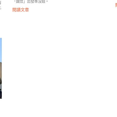
「誠信」出發準沒錯。
解
此
閱讀文章