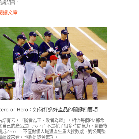
的說明書。
閱讀文章
Zero or Hero：如何打造好產品的關鍵四要項
古語有云，『勝者為王、敗者為寇』，相信每個PM都希
望自己的產品是Hero，而不是花了很多時間氣力，到最後
變成Zero…，不僅對個人職涯產生重大挫敗感，對公司整
體績效來看，也將是徒勞無功。