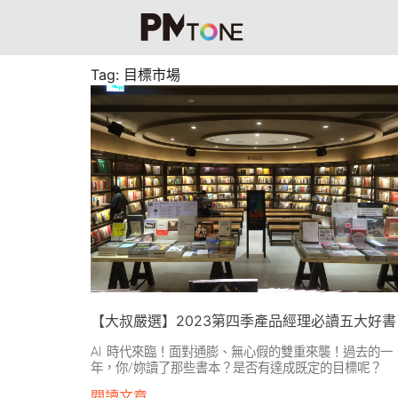
Tag: 目標市場
【大叔嚴選】2023第四季產品經理必讀五大好書
AI 時代來臨！面對通膨、無心假的雙重來襲！過去的一
年，你/妳讀了那些書本？是否有達成既定的目標呢？
閱讀文章