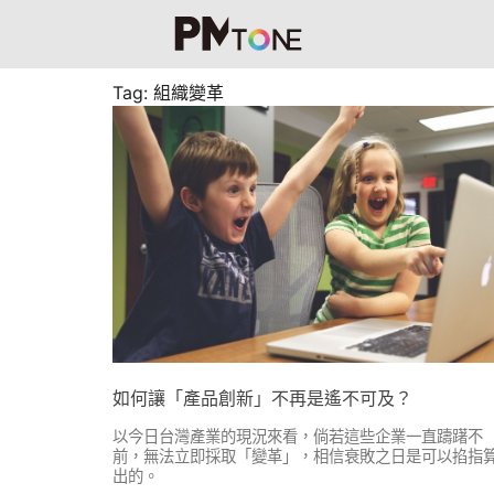
Tag: 組織變革
如何讓「產品創新」不再是遙不可及？
以今日台灣產業的現況來看，倘若這些企業一直躊躇不
前，無法立即採取「變革」，相信衰敗之日是可以掐指
出的。