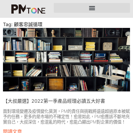
Tag: 顧客忠誠循環
【大叔嚴選】2022第一季產品經理必讀五大好書
面對環境變遷及疫情變化莫測，PM的責任與挑戰將遠遠超過原本被賦
予的任務，更多的是市場的不確定性！愈是如此，PM愈應該不斷地充
實自己，大叔深信，愈混亂的時代，愈能凸顯出PM對企業的價值！
閱讀文章