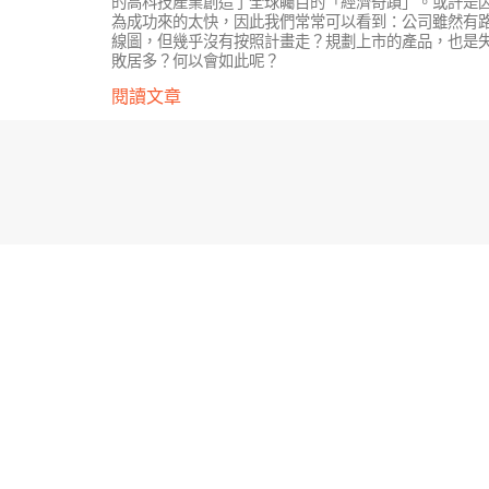
的高科技產業創造了全球矚目的「經濟奇蹟」。或許是
為成功來的太快，因此我們常常可以看到：公司雖然有
線圖，但幾乎沒有按照計畫走？規劃上市的產品，也是
敗居多？何以會如此呢？
閱讀文章