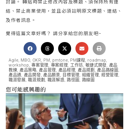
討論。 轉貼時禁止修改內容及標題、須保持所有連
結、禁止商業使用，並且必須註明原文標題、連結、
及作者訊息。
覺得這篇文章好嗎？ 請分享給您的朋友吧~
Agile
,
MBO
,
OKR
,
PM
,
pmtone
,
PM課程
,
roadmap
,
workshop
,
專案管理
,
專案經理
,
工作坊
,
敏捷式開發
,
產品
教練
,
產品策略
,
產品管理
,
產品經理
,
產品規劃
,
產品路線圖
,
產品通
,
產品開發
,
產品願景
,
目標管理
,
組織管理
,
經營管理
,
職涯發展
,
職涯規劃
,
職涯解惑
,
路徑圖
,
路線圖
您可能感興趣的