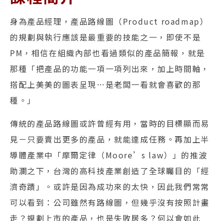
身為產品經理，產品路線圖（Product roadmap）
的規劃與執行應該是最重要的技能之一，即使不是
PM，相信在組織內部也看過類似的產品簡報，就是
那種「把產品的功能一項一項列出來，加上時間軸，
搭配上美美的圖表呈現…是老闆一看就會喜歡的那
種。」
傳統的產品路線圖或許曾經有用，當時的目標顯而易
見－只要賣出更多的產品，就能達成任務。再加上半
導體產業中「摩爾定律（Moore’s law）」的推波
助瀾之下，台灣的高科技產業創造了全球矚目的「經
濟奇蹟」。或許是因為成功來的太快，因此我們常常
可以看到：公司雖然有路線圖，但幾乎沒有按照計畫
走？規劃上市的產品，也是失敗居多？何以會如此