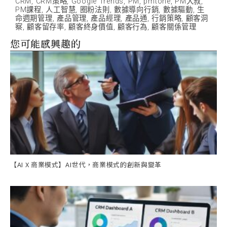
CRM
,
CRM策略
,
Google Trends
,
PM
,
pmtone
,
PM大叔
,
PM課程
,
人工智慧
,
圈粉法則
,
數據導向行銷
,
數據驅動
,
生
命週期管理
,
產品管理
,
產品經理
,
產品通
,
行銷策略
,
顧客洞
察
,
顧客留存率
,
顧客終身價值
,
顧客行為
,
顧客關係管理
您可能感興趣的
【AI X 商業模式】AI世代，商業模式的創新與變革