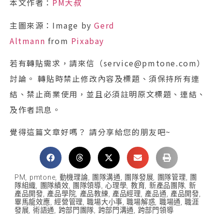
本文作者：
PM大叔
主圖來源：Image by
Gerd
Altmann
from
Pixabay
若有轉貼需求，請來信（service@pmtone.com）
討論。 轉貼時禁止修改內容及標題、須保持所有連
結、禁止商業使用，並且必須註明原文標題、連結、
及作者訊息。
覺得這篇文章好嗎？ 請分享給您的朋友吧~
PM
,
pmtone
,
動機理論
,
團隊溝通
,
團隊發展
,
團隊管理
,
團
隊組織
,
團隊績效
,
團隊領導
,
心理學
,
教育
,
新產品團隊
,
新
產品開發
,
產品學院
,
產品教練
,
產品經理
,
產品通
,
產品開發
,
畢馬龍效應
,
經營管理
,
職場大小事
,
職場解惑
,
職場通
,
職涯
發展
,
術語通
,
跨部門團隊
,
跨部門溝通
,
跨部門領導