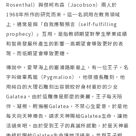
Rosenthal）與傑柯布森（Jacobson）兩人於
1968年所作的研究而來。這一名詞用在教育領域
上，通常是與「自我應驗預言（self-fulfilling
prophecy）」互用，是指教師期望對學生學業成績
和智商發展所產生的影響—高期望會導致更好的表
現，而低期望會導致更糟。
傳說中，愛琴海上的塞浦路斯島上，有一位王子，名
字叫做畢馬龍（Pygmalion），他很擅長雕刻，他
用純白的大理石雕刻出容貌姣好身材曼妙的少女
Galatea。由於這雕像是那麼的美麗，王子每天陪
伴、凝視、輕撫著Galatea，不禁心生愛意。於是他
每天向天神禱告，請求天神賜給Galatea生命，讓她
活過來吧。由於受到王子的真誠所感動，於是天神最
後終於賜給Galatea生命讓她活過來，並與王子相