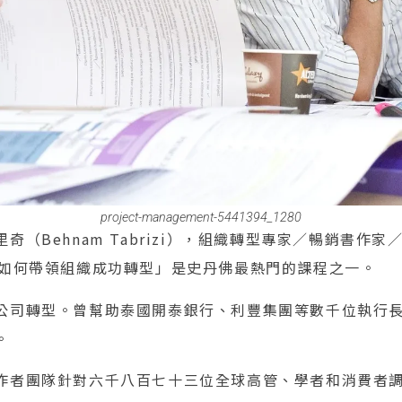
project-management-5441394_1280
奇（Behnam Tabrizi），組織轉型專家／暢銷書作
「如何帶領組織成功轉型」是史丹佛最熱門的課程之一。
公司轉型。曾幫助泰國開泰銀行、利豐集團等數千位執行
。
作者團隊針對六千八百七十三位全球高管、學者和消費者