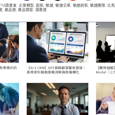
PM讀書會
,
企業轉型
,
創新
,
敏捷
,
敏捷企業
,
敏捷創新
,
敏捷團隊
,
比馬
理
,
產品通
,
產品開發
,
讀書通
，商業模式的
【AI X CRM】AI行銷與顧客關係管理：
【團隊組織】Th
善用資料驅動策略洞察與商機轉化
Model（