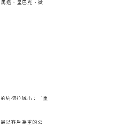
亞馬遜、星巴克、微
軟的納德拉喊出：「重
上最以客戶為重的公