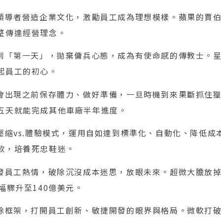
：領導者營造企業文化，激勵員工成為理想模樣。蘋果的賈
整傳達經營理念。
回到「第一天」，拋棄傭兵心態，成為有使命感的傳教士。
起員工的初心。
機會出現之前保存體力、做好準備，一旦時機到來果斷抓住
五天就能完成其他車廠半年進度。
：壓縮vs.體驗模式，運用自如達到標準化、自動化、降低成
款，培養死忠鞋迷。
激發員工熱情，破除沉沒成本迷思，放眼未來。超微大膽放
幅驟升至140億美元。
破除框架，打開員工創新、敏捷開發的眼界與格局。微軟打