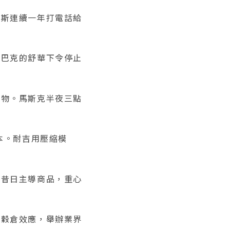
伯斯連續一年打電話給
星巴克的舒華下令停止
獵物。馬斯克半夜三點
本。耐吉用壓縮模
掉昔日主導商品，重心
破穀倉效應，舉辦業界