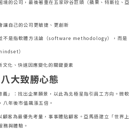
困境的公司，最後著重在五家矽谷巨頭（蘋果、特斯拉、
會讓自己的公司更敏捷、更創新
是指軟體方法論（software methodology），而是
indset）
創新文化、快速因應變化的關鍵要素
的八大致勝心態
的意義」：找出企業願景，以此為北極星指引員工方向。微
，八年後市值飆漲五倍。
：以顧客為最優先考量，事事體貼顧客。亞馬遜建立「世界
服務與體驗。