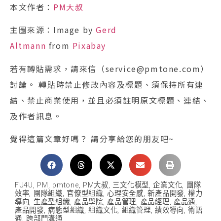
本文作者：
PM大叔
主圖來源：Image by
Gerd
Altmann
from
Pixabay
若有轉貼需求，請來信（service@pmtone.com）
討論。 轉貼時禁止修改內容及標題、須保持所有連
結、禁止商業使用，並且必須註明原文標題、連結、
及作者訊息。
覺得這篇文章好嗎？ 請分享給您的朋友吧~
FU4U
,
PM
,
pmtone
,
PM大叔
,
三文化模型
,
企業文化
,
團隊
效率
,
團隊組織
,
官僚型組織
,
心理安全感
,
新產品開發
,
權力
導向
,
生產型組織
,
產品學院
,
產品管理
,
產品經理
,
產品通
,
產品開發
,
病態型組織
,
組織文化
,
組織管理
,
績效導向
,
術語
通
,
跨部門溝通