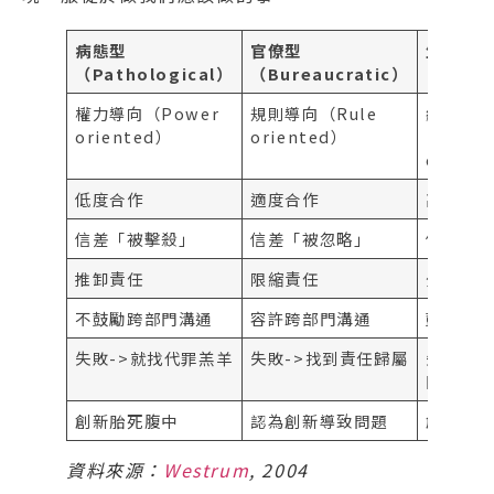
病態型
官僚型
生產型
（Pathological）
（Bureaucratic）
（Gene
權力導向（Power
規則導向（Rule
績效導
oriented）
oriented）
（Perfo
orient
低度合作
適度合作
高度合
信差「被擊殺」
信差「被忽略」
信差「
推卸責任
限縮責任
分擔風
不鼓勵跨部門溝通
容許跨部門溝通
鼓勵跨
失敗->就找代罪羔羊
失敗->找到責任歸屬
失敗->
因
創新胎死腹中
認為創新導致問題
創新想
資料來源：
Westrum
, 2004