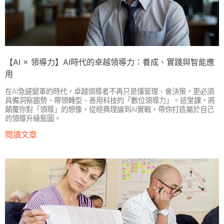
【AI × 領導力】AI時代的卓越領導力：養成、實踐與智能應
用
在AI急遽變革的時代，卓越領導者不再只是懂管理、會決策，更必須
具備洞察趨勢、帶領轉型、善用科技的「數位領導力」。這堂課，將
顛覆你對「領導」的想像，從經典理論到AI實戰，帶你打造屬於自己
的領導升級藍圖。
閱讀文章