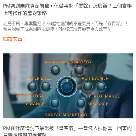
PM遇到團隊資深前輩，但做事超「業餘」怎麼辦？三個實務
上可操作的應對策略
老鳥不飛、專案難推？PM最怕遇到的不是菜鳥，而是「假資深」！
當資深員工成為團隊瓶頸時，PM該怎麼兼顧尊重與效率？
閱讀文章
PM在什麼情況下最常被「當空氣」—當沒人把你當一回事的
三種情境與因應策略