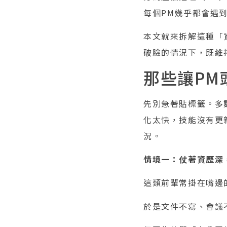
每個PM幾乎都會遇
本文就來拆解這種「
破臉的情況下，既維
那些讓PM
先別急著貼標籤。多
化太快，技能沒有更
況。
情境一：仗著資歷深
這類前輩常掛在嘴邊
於是文件不寫、會議