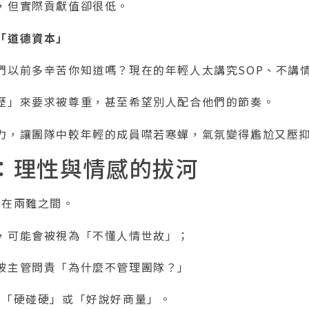
，但實際貢獻值卻很低。
「道德資本」
們以前多辛苦你知道嗎？現在的年輕人太講究SOP、不講
歷」來要求被尊重，甚至希望別人配合他們的節奏。
力，讓團隊中較年輕的成員噤若寒蟬，氣氛變得尷尬又壓
：理性與情感的拔河
夾在兩難之間。
，可能會被視為「不懂人情世故」；
被主管問責「為什麼不管理團隊？」
靠「硬碰硬」或「好說好商量」。