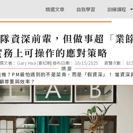
精選文章
自我學習
訓練課程
團隊資深前輩，但做事超「業
實務上可操作的應對策略
撰文者：
Gary Hsia (夏松明)
發布日期：
10/15/2025
瀏覽次數： 81
摘 要
難推？PM最怕遇到的不是菜鳥，而是「假資深」！ 當資深
兼顧尊重與效率？