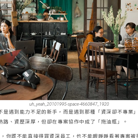
uh_yeah_20101995-space-4660847_1920
不是遇到能力不足的新手，而是遇到那種「資深卻不專業
熟路、資歷深厚，但卻在專案協作中成了「拖油瓶」。
），你既不能直接得罪資深員工，也不能眼睜睜看著專案被