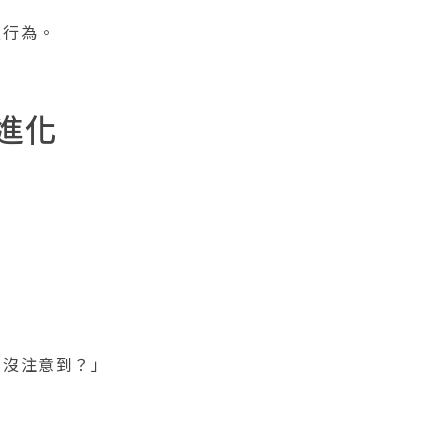
正行為。
進化
們沒注意到？」