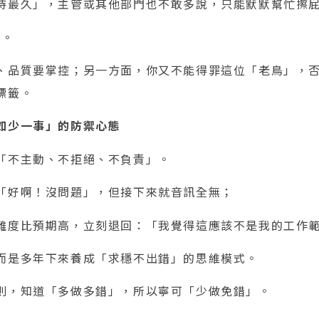
待最久」，主管或其他部門也不敢多說，只能默默幫忙擦
痛。
、品質要掌控；另一方面，你又不能得罪這位「老鳥」，
標籤。
如少一事」的防禦心態
「不主動、不拒絕、不負責」。
「好啊！沒問題」，但接下來就音訊全無；
難度比預期高，立刻退回：「我覺得這應該不是我的工作
而是多年下來養成「求穩不出錯」的思維模式。
則，知道「多做多錯」，所以寧可「少做免錯」。