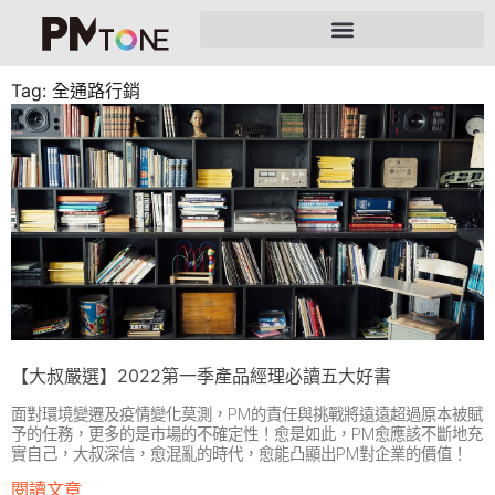
Tag: 全通路行銷
【大叔嚴選】2022第一季產品經理必讀五大好書
面對環境變遷及疫情變化莫測，PM的責任與挑戰將遠遠超過原本被賦
予的任務，更多的是市場的不確定性！愈是如此，PM愈應該不斷地充
實自己，大叔深信，愈混亂的時代，愈能凸顯出PM對企業的價值！
閱讀文章