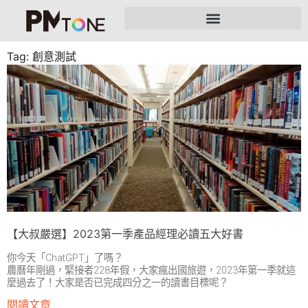
Tag: 創意測試
【大叔嚴選】2023第一季產品經理必讀五大好書
你今天「ChatGPT」了嗎？
農曆年剛過，緊接者228年假，大家瘋出國旅遊，2023年第一季就這
麼過去了！大家是否已完成四分之一的讀書目標呢？
閱讀文章