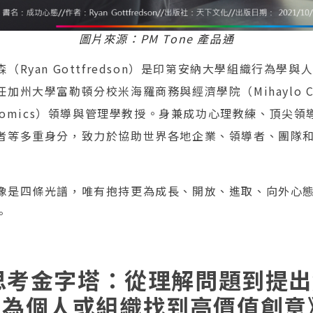
圖片來源：PM Tone 產品通
（Ryan Gottfredson）是印第安納大學組織行為學
州大學富勒頓分校米海羅商務與經濟學院（Mihaylo Coll
d Economics）領導與管理學教授。身兼成功心理教練、頂
者等多重身分，致力於協助世界各地企業、領導者、團隊
像是四條光譜，唯有抱持更為成長、開放、進取、向外心
。
意思考金字塔：從理解問題到提
法為個人或組織找到高價值創意