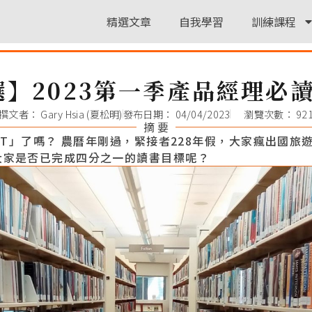
精選文章
自我學習
訓練課程
】2023第一季產品經理必
撰文者：
Gary Hsia (夏松明)
發布日期：
04/04/2023
瀏覽次數： 92
摘 要
GPT」了嗎？ 農曆年剛過，緊接者228年假，大家瘋出國旅遊
大家是否已完成四分之一的讀書目標呢？