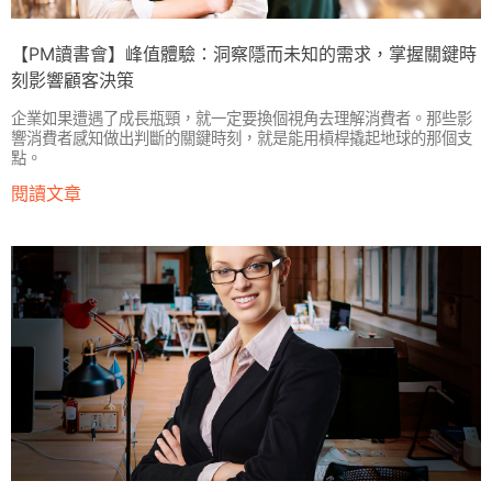
【PM讀書會】峰值體驗：洞察隱而未知的需求，掌握關鍵時
刻影響顧客決策
企業如果遭遇了成長瓶頸，就一定要換個視角去理解消費者。那些影
響消費者感知做出判斷的關鍵時刻，就是能用槓桿撬起地球的那個支
點。
閱讀文章