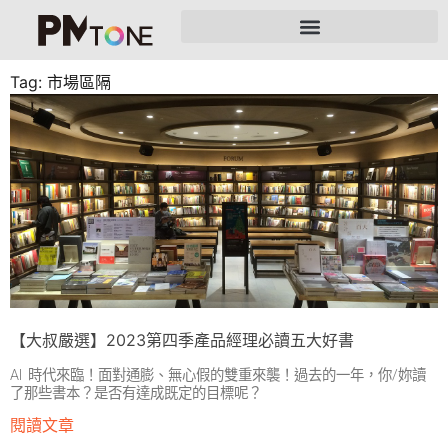
Tag: 市場區隔
【大叔嚴選】2023第四季產品經理必讀五大好書
AI 時代來臨！面對通膨、無心假的雙重來襲！過去的一年，你/妳讀
了那些書本？是否有達成既定的目標呢？
閱讀文章