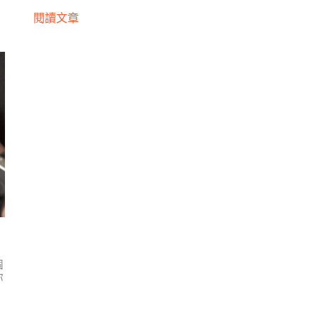
閱讀文章
！
個
你