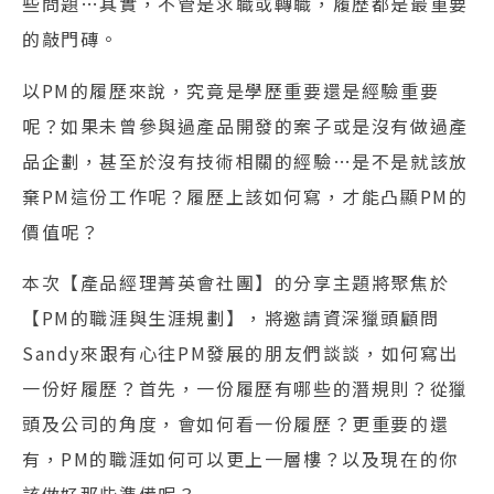
些問題…其實，不管是求職或轉職，履歷都是最重要
的敲門磚。
以PM的履歷來說，究竟是學歷重要還是經驗重要
呢？如果未曾參與過產品開發的案子或是沒有做過產
品企劃，甚至於沒有技術相關的經驗…是不是就該放
棄PM這份工作呢？履歷上該如何寫，才能凸顯PM的
價值呢？
本次【產品經理菁英會社團】的分享主題將聚焦於
【PM的職涯與生涯規劃】，將邀請資深獵頭顧問
Sandy來跟有心往PM發展的朋友們談談，如何寫出
一份好履歷？首先，一份履歷有哪些的潛規則？從獵
頭及公司的角度，會如何看一份履歷？更重要的還
有，PM的職涯如何可以更上一層樓？以及現在的你
該做好那些準備呢？