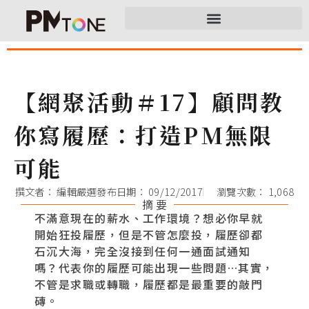
【網聚活動＃17】顧問教
你寫履歷：打造PM無限
可能
撰文者：
編輯嚴選
發布日期：
09/12/2017
瀏覽次數： 1,068
摘 要
不滿意現在的薪水、工作環境？想必你早就
開始狂投履歷，但是不管怎麼投，履歷卻都
石沉大海，完全沒接到任何一通面試通知
嗎？代表你的履歷可能出現一些問題…其實，
不管是求職或轉職，履歷都是最重要的敲門
磚。