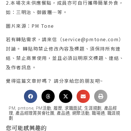
2.本場次未供應餐點，成員亦可自行攜帶簡單外食，
如：三明治、御飯糰…等。
圖片來源：PM Tone
若有轉貼需求，請來信（service@pmtone.com）
討論。 轉貼時禁止修改內容及標題、須保持所有連
結、禁止商業使用，並且必須註明原文標題、連結、
及作者訊息。
覺得這篇文章好嗎？ 請分享給您的朋友吧~
PM
,
pmtone
,
PM活動
,
履歷
,
求職面試
,
生涯規劃
,
產品經
理
,
產品經理菁英會社團
,
產品通
,
網聚活動
,
職場通
,
職涯規
劃
您可能感興趣的