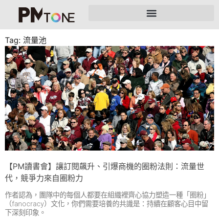
Tag: 流量池
【PM讀書會】讓訂閱飆升、引爆商機的圈粉法則：流量世
代，競爭力來自圈粉力
作者認為，團隊中的每個人都要在組織裡齊心協力塑造一種「圈粉」
（fanocracy）文化，你們需要培養的共識是：持續在顧客心目中留
下深刻印象。