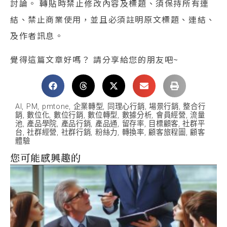
討論。 轉貼時禁止修改內容及標題、須保持所有連
結、禁止商業使用，並且必須註明原文標題、連結、
及作者訊息。
覺得這篇文章好嗎？ 請分享給您的朋友吧~
AI
,
PM
,
pmtone
,
企業轉型
,
同理心行銷
,
場景行銷
,
整合行
銷
,
數位化
,
數位行銷
,
數位轉型
,
數據分析
,
會員經營
,
流量
池
,
產品學院
,
產品行銷
,
產品通
,
留存率
,
目標顧客
,
社群平
台
,
社群經營
,
社群行銷
,
粉絲力
,
轉換率
,
顧客旅程圖
,
顧客
體驗
您可能感興趣的