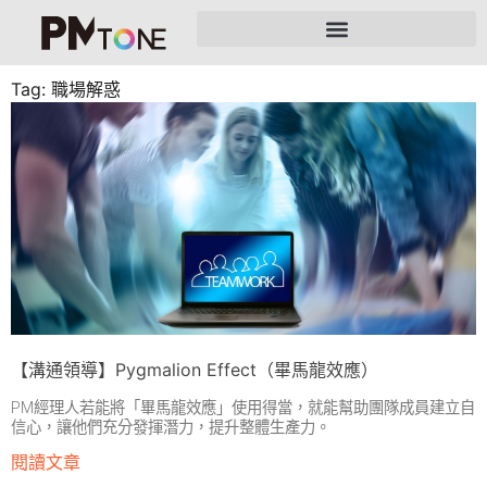
Tag: 職場解惑
【溝通領導】Pygmalion Effect（畢馬龍效應）
PM經理人若能將「畢馬龍效應」使用得當，就能幫助團隊成員建立自
信心，讓他們充分發揮潛力，提升整體生產力。
閱讀文章