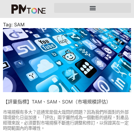
Tag: SAM
【評量指標】TAM、SAM、SOM（市場規模評估）
市場規模有多大？這通常是個大哉問的問題？因為我們所面對的外部
環境變化日益加速，「評估」兩字儼然成為一個動態的過程，對產品
經理來說，必須要對市場規模不斷進行調整和修訂，以保證其在一定
時間範圍內的準確性。