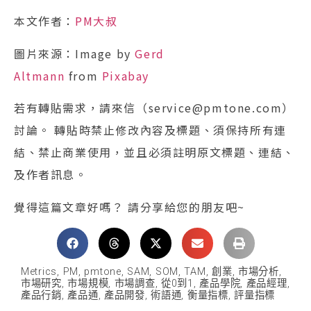
本文作者：
PM大叔
圖片來源：Image by
Gerd
Altmann
from
Pixabay
若有轉貼需求，請來信（service@pmtone.com）
討論。 轉貼時禁止修改內容及標題、須保持所有連
結、禁止商業使用，並且必須註明原文標題、連結、
及作者訊息。
覺得這篇文章好嗎？ 請分享給您的朋友吧~
Metrics
,
PM
,
pmtone
,
SAM
,
SOM
,
TAM
,
創業
,
市場分析
,
市場研究
,
市場規模
,
市場調查
,
從0到1
,
產品學院
,
產品經理
,
產品行銷
,
產品通
,
產品開發
,
術語通
,
衡量指標
,
評量指標