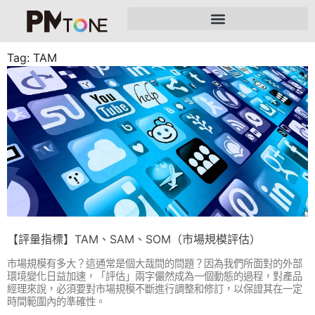
Tag: TAM
【評量指標】TAM、SAM、SOM（市場規模評估）
市場規模有多大？這通常是個大哉問的問題？因為我們所面對的外部
環境變化日益加速，「評估」兩字儼然成為一個動態的過程，對產品
經理來說，必須要對市場規模不斷進行調整和修訂，以保證其在一定
時間範圍內的準確性。