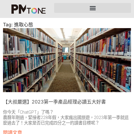
Tag: 進取心態
【大叔嚴選】2023第一季產品經理必讀五大好書
你今天「ChatGPT」了嗎？
農曆年剛過，緊接者228年假，大家瘋出國旅遊，2023年第一季就這
麼過去了！大家是否已完成四分之一的讀書目標呢？
閱讀文章