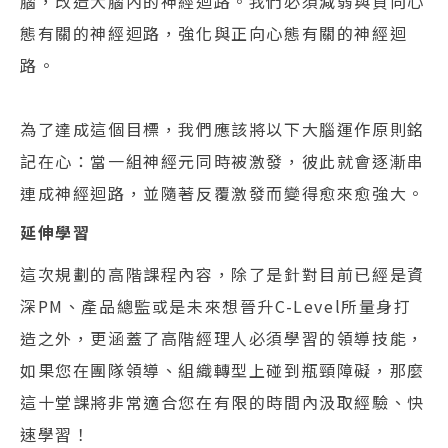
腦，改造大腦內的神經迴路。我們必須減弱與負向心
態有關的神經迴路，強化與正向心態有關的神經迴
路。
為了達成這個目標，我們應該將以下大腦運作原則銘
記在心：當一組神經元同時被激發，彼此就會逐漸串
連成神經迴路，並隨著反覆激發而變得愈來愈強大。
延伸學習
這次規劃的高階課程內容，除了是針對目前已經是資
深PM、產品總監或是未來想晉升C-Level所量身打
造之外，更涵蓋了高階經理人必須學習的領導技能，
如果您在團隊領導、組織轉型上碰到瓶頸障礙，那麼
這十堂課將非常適合您在有限的時間內汲取經驗、快
速學習！