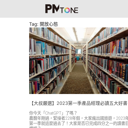
Tag: 開放心態
【大叔嚴選】2023第一季產品經理必讀五大好書
你今天「ChatGPT」了嗎？
農曆年剛過，緊接者228年假，大家瘋出國旅遊，2023
第一季就這麼過去了！大家是否已完成四分之一的讀書