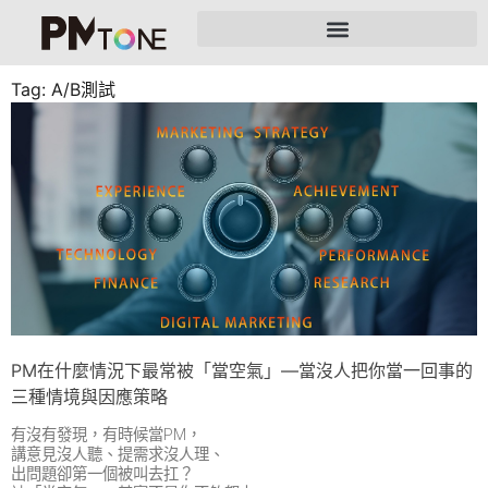
Tag: A/B測試
PM在什麼情況下最常被「當空氣」—當沒人把你當一回事的
三種情境與因應策略
有沒有發現，有時候當PM，
講意見沒人聽、提需求沒人理、
出問題卻第一個被叫去扛？