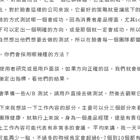
此，對於臉書這樣的公司來說，它最好的策略就是讓底下
的方式測試哪一個會成功。因為消費者產品裡面，尤其socia
下可以定出一個明確的方向，或是那個就一定會成功，所
自然想出他們想要去做的測試，所以在臉書每一個團隊都
，你們會採用哪幾種的方法？
使用者研究或是用戶面談，如果方向正確的話，我們就會做pr
e，然後定出指標，看他們的結果。
會準備一些A/B 測試，請用戶直接去做測試，然後去觀察
下來我想談一下工作內容的部分。主要可以分三個部分來
是團隊健康，就執行上來說，身為一個產品經理，還是有責
上工作內容可能代表有非常多的會議。 平均來講，我一天可
可能再少一點，不過多的時候肯定會超過6~7個到10個都