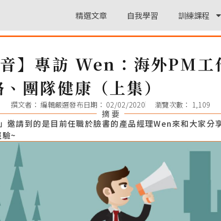
精選文章
自我學習
訓練課程
音】專訪 Wen：海外PM
略、團隊健康（上集）
撰文者：
編輯嚴選
發布日期：
02/02/2020
瀏覽次數： 1,109
摘 要
」邀請到的是目前任職於臉書的產品經理Wen來和大家分
驗~