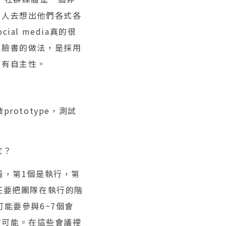
的人去想出他們各式各
l media真的很
以臉書的做法，是採用
蠻有自主性。
ototype，測試
它？
看，第1個是執行，第
任要把團隊在執行的階
能要參與6~7個會
有可能。在這些會議裡