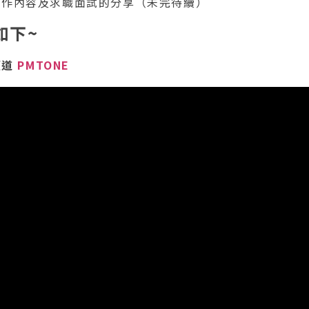
工作內容及求職面試的分享（未完待續）
如下~
頻道
PMTONE