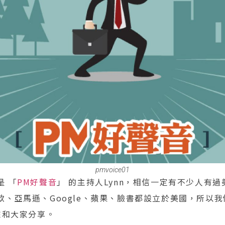
pmvoice01
是 「
PM好聲音
」 的主持人Lynn，相信一定有不少人有
軟、亞馬遜、Google、蘋果、臉書都設立於美國，所以
來和大家分享。