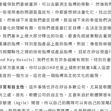
會確保我們要做量測，可以去觀測主指標的移動。 然後我
一些使用者的問題是直述句，你都要想辦法量化它，找出
度，然後接下來是我們要定目標。假設接下來的季度我們
目量化的理解有限，但我們還是要訂定目標，去決定怎麼
。我們基本上絕大部分釋出的功能，都會先經過實驗去量
邊講的指標，特別是指產品上面的指標，例如：像是我做
的相關聯性之類的技術指標或產品指標。 目前在矽谷很盛
es and Key Results）我們也有在許多組織有用到，特
從某方面來講，你可以說OKR也是上級對於臉書4萬人這
進度的一個方法，這也是一個指標為主的文化的展現。
非常有自主性
，這件事情也許在矽谷多數公司，尤其是軟
到之處，首先，軟體公司的自主性，主要來自於軟體開發
取敏捷（Agile）開發，所以自己的團隊可以有自己的策
再來，對臉書而言，它是一個社群媒體，也是個網站，所以