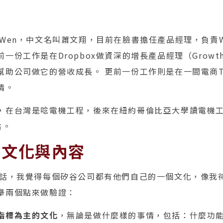
Wen，中文名叫蕭文翔，目前在臉書擔任產品經理，負責Wor
一份工作是在Dropbox做資深的增長產品經理（Growt
助公司做它的營收成長。 更前一份工作則是在一間電商Touch
情。
，在台灣是唸電機工程，後來在紐約哥倫比亞大學讀電機
右。
的文化與內容
話，我覺得每個矽谷公司都有他們自己的一個文化，像我
舉兩個點來做驗證：
指標為主的文化
，無論是做什麼樣的事情，包括：什麼功