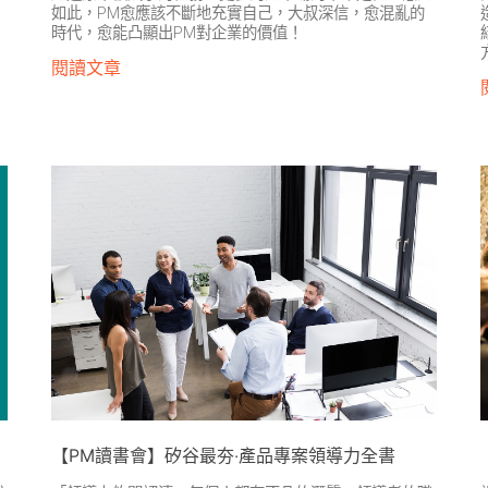
如此，PM愈應該不斷地充實自己，大叔深信，愈混亂的
時代，愈能凸顯出PM對企業的價值！
閱讀文章
【PM讀書會】矽谷最夯‧產品專案領導力全書