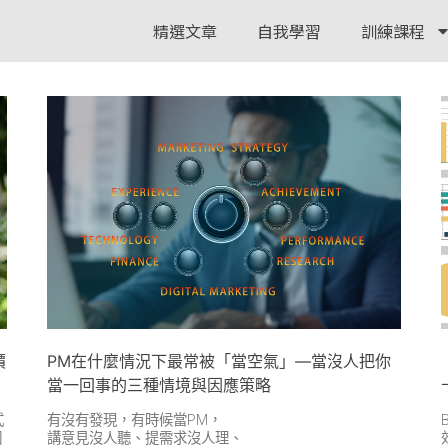
精選文章
自我學習
訓練課程
價
PM在什麼情況下最常被「當空氣」—當沒人把你
當一回事的三種情境與因應策略
式
有沒有發現，有時候當PM，
個
講意見沒人聽、提需求沒人理、