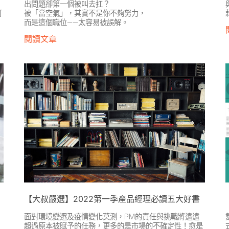
出問題卻第一個被叫去扛？
可
被「當空氣」，其實不是你不夠努力，
而是這個職位——太容易被誤解。
閱讀文章
【大叔嚴選】2022第一季產品經理必讀五大好書
面對環境變遷及疫情變化莫測，PM的責任與挑戰將遠遠
超過原本被賦予的任務，更多的是市場的不確定性！愈是