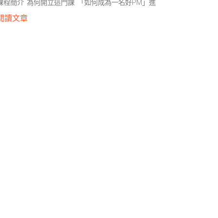
課程簡介 為何開立這門課 「如何成為一名好PM」進
閱讀文章