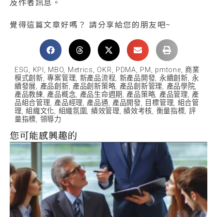
及作者訊息。
覺得這篇文章好嗎？ 請分享給您的朋友吧~
ESG
,
KPI
,
MBO
,
Metrics
,
OKR
,
PDMA
,
PM
,
pmtone
,
商業
模式創新
,
專案管理
,
新產品流程
,
新產品開發
,
永續創新
,
永
續發展
,
產品創新
,
產品創新策略
,
產品創新管理
,
產品學院
,
產品教練
,
產品概念
,
產品生命週期
,
產品策略
,
產品管理
,
產
品組合管理
,
產品經理
,
產品通
,
產品開發
,
目標管理
,
組合管
理
,
組織文化
,
組織氛圍
,
績效管理
,
績效考核
,
衡量指標
,
評
量指標
,
領導力
您可能感興趣的