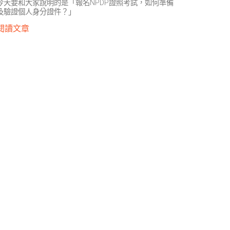
今天要和大家說明的是「報名NPDP證照考試，如何準備
及驗證個人身分證件？」
閱讀文章