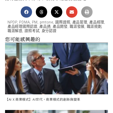
NPDP
,
PDMA
,
PM
,
pmtone
,
國際證照
,
產品管理
,
產品經理
,
產品經理國際認證
,
產品通
,
產品開發
,
職涯發展
,
職涯規劃
,
職涯解惑
,
證照考試
,
身分認證
您可能感興趣的
【AI X 商業模式】AI世代，商業模式的創新與變革