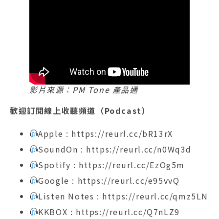
影片來源：PM Tone 產品通
歡迎訂閱線上收聽頻道（Podcast）
Apple : https://reurl.cc/bR13rX
SoundOn : https://reurl.cc/n0Wq3d
Spotify : https://reurl.cc/EzOg5m
Google : https://reurl.cc/e95vvQ
Listen Notes : https://reurl.cc/qmz5LN
KKBOX : https://reurl.cc/Q7nLZ9