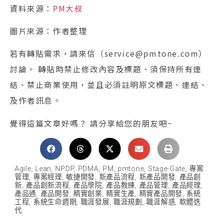
資料來源：
PM大叔
圖片來源：作者整理
若有轉貼需求，請來信（service@pmtone.com）
討論。 轉貼時禁止修改內容及標題、須保持所有連
結、禁止商業使用，並且必須註明原文標題、連結、
及作者訊息。
覺得這篇文章好嗎？ 請分享給您的朋友吧~
Agile
,
Lean
,
NPDP
,
PDMA
,
PM
,
pmtone
,
Stage-Gate
,
專案
管理
,
專案經理
,
敏捷開發
,
新產品流程
,
新產品開發
,
產品創
新
,
產品創新流程
,
產品學院
,
產品教練
,
產品管理
,
產品經理
,
產品通
,
產品開發
,
精實創業
,
精實生產
,
精實產品開發
,
系統
工程
,
系統生命週期
,
職涯發展
,
職涯規劃
,
職涯解惑
,
軟體迭
代