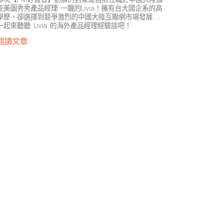
任美圖秀秀產品經理 一職的Livia！擁有台大國企系的高
學歷，卻選擇到競爭激烈的中國大陸互聯網市場發展 …
一起來聽聽 Livia 的海外產品經理經驗談吧！
閱讀文章