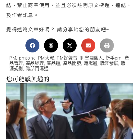
結、禁止商業使用，並且必須註明原文標題、連結、
及作者訊息。
覺得這篇文章好嗎？ 請分享給您的朋友吧~
PM
,
pmtone
,
PM大叔
,
PM好聲音
,
利害關係人
,
新手pm
,
產
品管理
,
產品經理
,
產品通
,
產品開發
,
職場通
,
職涯發展
,
職
涯規劃
,
跨部門溝通
您可能感興趣的