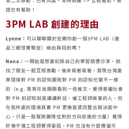
第二次移動：已有共識，等待契機 => 互相幫助，簽
證也有幫助！
3PM LAB 創建的理由
Lynne：
可以聊聊關於近期你創一個3PM LAB（產
品三眼怪實驗室）緣由與目的嗎？
Nana：
一開始是想要紀錄自己的學習順便分享，就
找了朋友一起互相激勵。後來寫著寫著，發現台灣產
業環境對 PM 的認知跟我對 PM 的認知也蠻不一樣
的（e.g. 常常在批踢踢看到一些推文，覺得普遍社會
對 PM 的認知就是講講幹話、催工程師做事的人，但
在我所處的環境其實 PM 更像是資訊整合與決策中
心，只是一股幫助團隊往對的方向前進的力量）覺得
好像不僅工程師覺得委屈，PM 也沒有什麼價值可