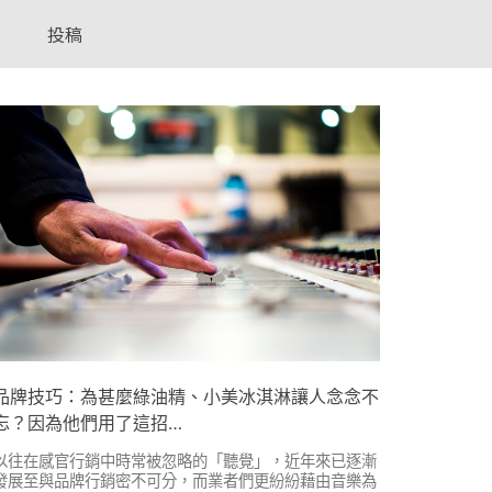
投稿
品牌技巧：為甚麼綠油精、小美冰淇淋讓人念念不
忘？因為他們用了這招…
以往在感官行銷中時常被忽略的「聽覺」，近年來已逐漸
發展至與品牌行銷密不可分，而業者們更紛紛藉由音樂為