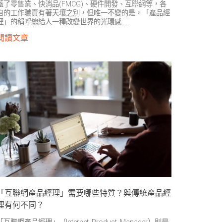
蓋了零售業、快消品(FMCG)、硬件開發、互聯網等，各
自的工作職責有著天壤之別，但唯一不變的是，「產品經
理」的稱呼總給人一種改變世界的光環感…..
閱讀文章
「互聯網產品經理」需要哪些特質？與傳統產品經
理有何不同？