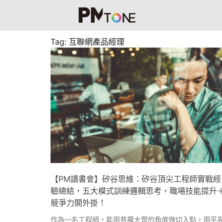
Tag: 互聯網產品經理
【PM讀書會】矽谷思維：矽谷頂尖工程師實戰經
驗總結，五大模式訓練邏輯思考，職場技能提升
競爭力開外掛！
作為一名工程師，能用普羅大眾的角度做切入點，用平