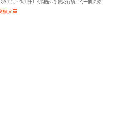
【雞生蛋，蛋生雞】的問題似乎變成行銷上的一個夢魘
閱讀文章