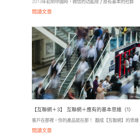
2013年初到中國時，微信的功能除了原有基本的社群
閱讀文章
【互聯網＋3】 互聯網＋應有的基本思維（1）
客戶在那裡，你的產品就在那！ 翻成【互聯網】的思維
閱讀文章