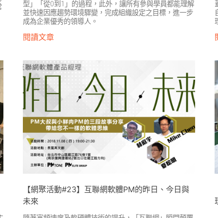
型」「從0到1」的過程，此外，讓所有參與學員都能理解
常
並快速因應趨勢環境驟變，完成組織設定之目標，進一步
成為企業優秀的領導人。
閱讀文章
【網聚活動#23】互聯網軟體PM的昨日、今日與
未來