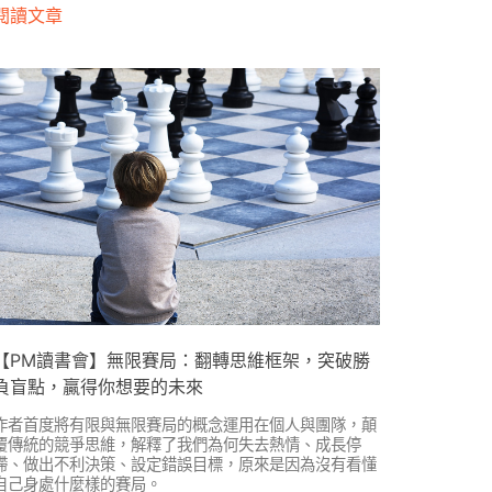
閱讀文章
【PM讀書會】無限賽局：翻轉思維框架，突破勝
負盲點，贏得你想要的未來
作者首度將有限與無限賽局的概念運用在個人與團隊，顛
覆傳統的競爭思維，解釋了我們為何失去熱情、成長停
滯、做出不利決策、設定錯誤目標，原來是因為沒有看懂
自己身處什麼樣的賽局。