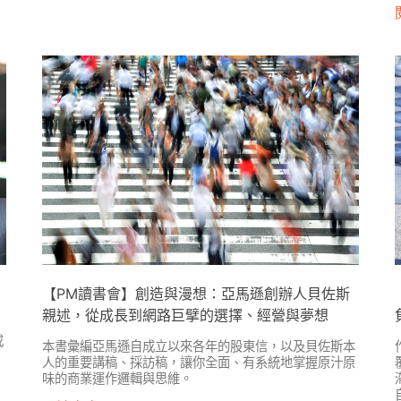
【PM讀書會】創造與漫想：亞馬遜創辦人貝佐斯
親述，從成長到網路巨擘的選擇、經營與夢想
或
本書彙編亞馬遜自成立以來各年的股東信，以及貝佐斯本
人的重要講稿、採訪稿，讓你全面、有系統地掌握原汁原
味的商業運作邏輯與思維。