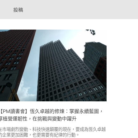
投稿
【PM讀書會】恆久卓越的修煉：掌握永續藍圖，
厚植營運韌性，在挑戰與變動中躍升
在市場劇烈變動、科技快速顛覆的現在，要成為恆久卓越
的企業更加困難，也更需要有紀律的行動。