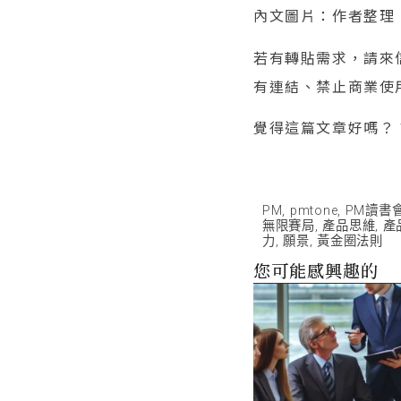
內文圖片：作者整理
若有轉貼需求，請來信（
有連結、禁止商業使
覺得這篇文章好嗎？
PM
,
pmtone
,
PM讀書
無限賽局
,
產品思維
,
產
力
,
願景
,
黃金圈法則
您可能感興趣的