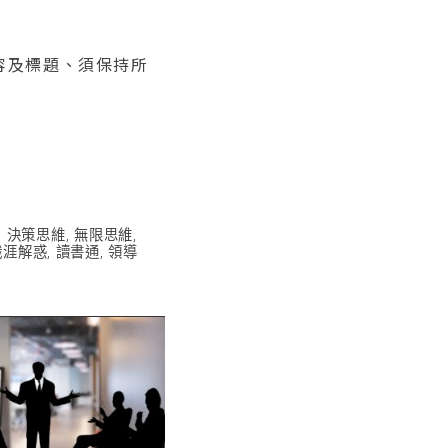
內容及標題、須保持所
,
決策思維
,
無限思維
,
職涯解惑
,
讀書通
,
領導