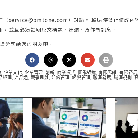
service@pmtone.com）討論。 轉貼時禁止修改
用，並且必須註明原文標題、連結、及作者訊息。
 請分享給您的朋友吧~
會
,
企業文化
,
企業管理
,
創新
,
商業模式
,
團隊組織
,
有限思維
,
有限賽局
品經理
,
產品通
,
競爭思維
,
組織管理
,
經營管理
,
職涯發展
,
職涯規劃
,