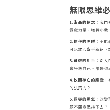
無限思維
1.崇高的信念
：我們
貢獻力量、犧牲小我
2.信任的團隊
：不能
可以放心舉手認錯、
3.可敬的對手
：別人
會升級自己。誰是你
4.攸關存亡的應變
：
的決策力？
5.領導的勇氣
：改變
願不願意堅持下去？