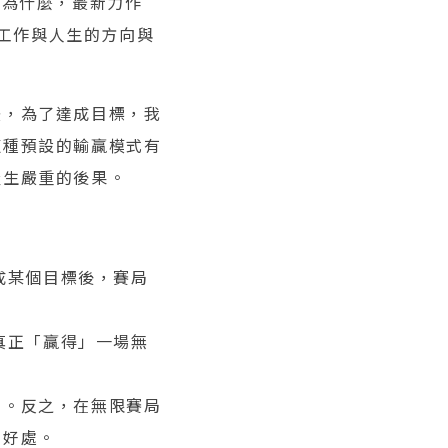
初的為什麼，最新力作
定義工作與人生的方向與
法，為了達成目標，我
這種預設的輸贏模式有
產生嚴重的後果。
成某個目標後，賽局
真正「贏得」一場無
害。反之，在無限賽局
的好處。