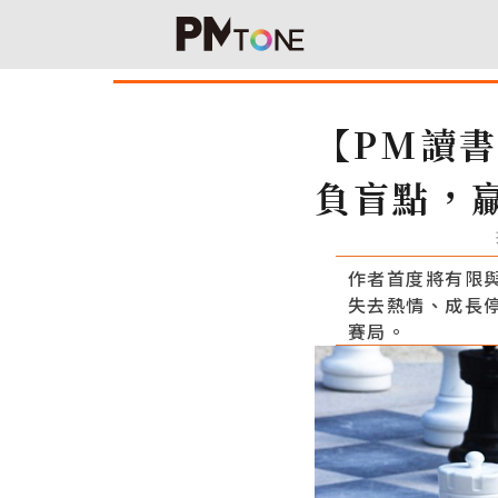
【PM讀
負盲點，
作者首度將有限
失去熱情、成長
賽局。