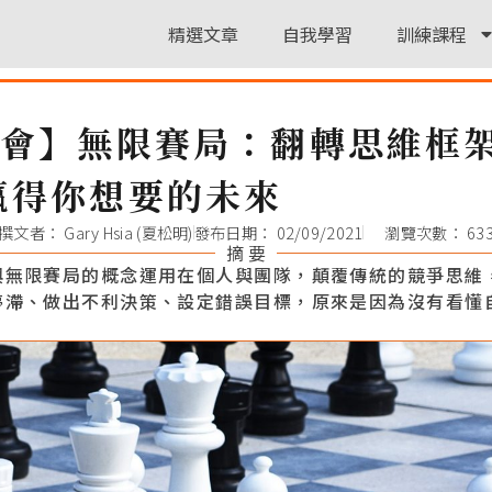
精選文章
自我學習
訓練課程
書會】無限賽局：翻轉思維框
贏得你想要的未來
撰文者：
Gary Hsia (夏松明)
發布日期：
02/09/2021
瀏覽次數： 63
摘 要
與無限賽局的概念運用在個人與團隊，顛覆傳統的競爭思維
停滯、做出不利決策、設定錯誤目標，原來是因為沒有看懂