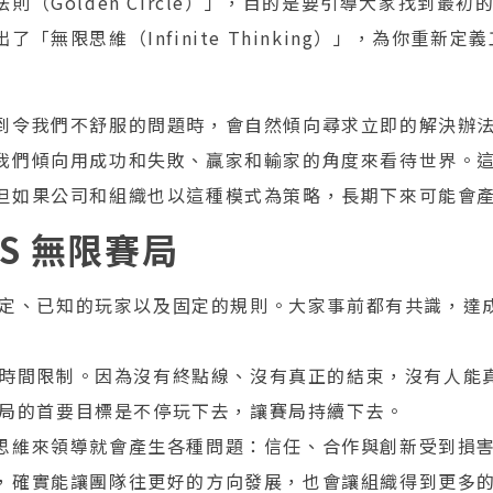
則（Golden Circle）」，目的是要引導大家找到最
「無限思維（Infinite Thinking）」，為你重新
到令我們不舒服的問題時，會自然傾向尋求立即的解決辦
我們傾向用成功和失敗、贏家和輸家的角度來看待世界。
但如果公司和組織也以這種模式為策略，長期下來可能會
S 無限賽局
定、已知的玩家以及固定的規則。大家事前都有共識，達
時間限制。因為沒有終點線、沒有真正的結束，沒有人能
局的首要目標是不停玩下去，讓賽局持續下去。
思維來領導就會產生各種問題：信任、合作與創新受到損
，確實能讓團隊往更好的方向發展，也會讓組織得到更多