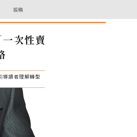
投稿
「一次性賣
略
7
引導讀者理解轉型