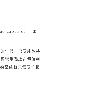
 capture），來
水的年代，只要能夠持
把經營重點放在價值創
自始至終就只需要仰賴