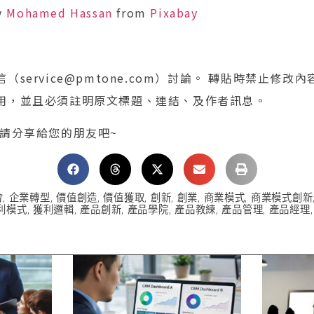
y
Mohamed Hassan
from
Pixabay
service@pmtone.com）討論。 轉貼時禁止修改
用，並且必須註明原文標題、連結、及作者訊息。
 請分享給您的朋友吧~
會
,
企業轉型
,
價值創造
,
價值獲取
,
創新
,
創業
,
商業模式
,
商業模式創新
利模式
,
獲利邏輯
,
產品創新
,
產品學院
,
產品教練
,
產品管理
,
產品經理