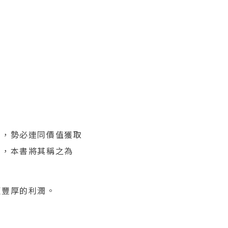
潤，勢必連同價值獲取
素，本書將其稱之為
更豐厚的利潤。