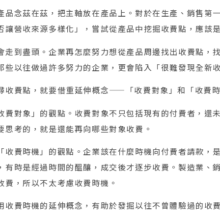
產品念茲在茲，把主軸放在產品上。對於在生產、銷售第
否讓營收來源多樣化」，嘗試從產品中挖掘收費點，應該
會走到盡頭。企業再怎麼努力想從產品周邊找出收費點，
那些以往做過許多努力的企業，更會陷入「很難發現全新
尋收費點，就要借重延伸概念——「收費對象」和「收費
收費對象」的觀點。收費對象不只包括現有的付費者，還
要思考的，就是還能再向哪些對象收費。
「收費時機」的觀點。企業該在什麼時機向付費者請款，
，有時是經過時間的醞釀，成交後才逐步收費。製造業、
收費，所以不太考慮收費時機。
用收費時機的延伸概念，有助於發掘以往不曾體驗過的收