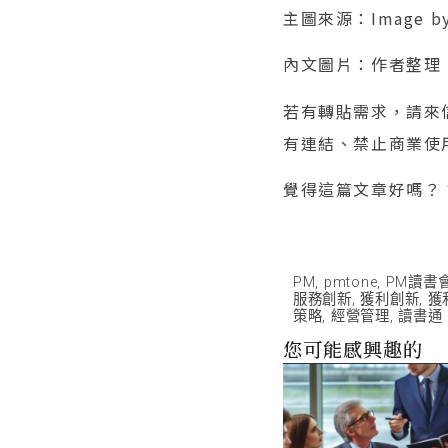
主圖來源：Image b
內文圖片：作者整理
若有轉貼需求，請來信（
有連結、禁止商業使
覺得這篇文章好嗎？
PM
,
pmtone
,
PM讀書
服務創新
,
獲利創新
,
獲
策略
,
經營管理
,
讀書通
您可能感興趣的