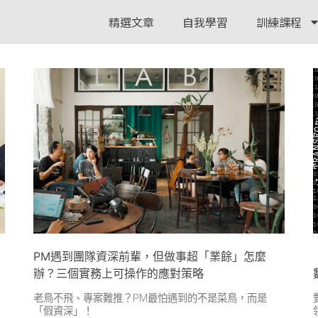
精選文章
自我學習
訓練課程
PM遇到團隊資深前輩，但做事超「業餘」怎麼
辦？三個實務上可操作的應對策略
老鳥不飛、專案難推？PM最怕遇到的不是菜鳥，而是
「假資深」！