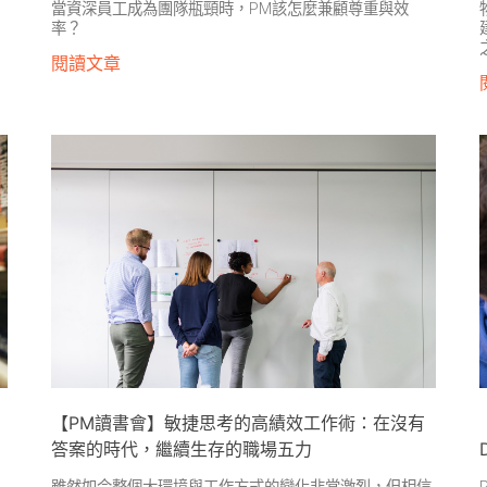
當資深員工成為團隊瓶頸時，PM該怎麼兼顧尊重與效
率？
閱讀文章
【PM讀書會】敏捷思考的高績效工作術：在沒有
答案的時代，繼續生存的職場五力