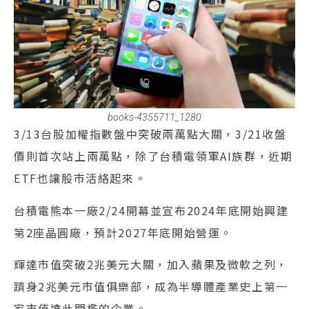
books-4355711_1280
3/13台股加權指數盤中突破兩萬點大關，3/21收盤
價則首次站上兩萬點，除了台積電領軍AI族群，近期
ETF也讓股市活絡起來。
台積電熊本一廠2/24開幕並宣布2024年底開始興建
第2座晶圓廠，預計2027年底開始營運。
輝達市值突破2兆美元大關，加入蘋果及微軟之列，
躋身2兆美元市值俱樂部，成為半導體產業史上第一
家市值達此門檻的企業。