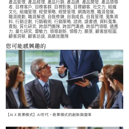
產品管理
,
產品經理
,
產品行銷
,
產品通
,
產品開發
,
產品領導
者
,
目標客戶
,
目標客群
,
目標對象
,
目標顧客
,
社交力
,
組織
文化
,
組織管理
,
經營策略
,
經營管理
,
網路效應
,
職涯發展
,
職涯規劃
,
職涯解惑
,
自我修鍊
,
自我成長
,
自我管理
,
蒐集資
料
,
行銷企劃
,
行銷戰術
,
行銷策略
,
諮商
,
讀書通
,
資料蒐集
,
賣點
,
質化研究
,
跨部門團隊
,
跨部門溝通
,
跨部門領導
,
適應
力
,
量化研究
,
靈敏力
,
領導創新
,
領導力
,
願景
,
顧客旅程圖
,
顧客洞察
,
顧客訪談
,
高績效團隊
您可能感興趣的
【AI X 商業模式】AI世代，商業模式的創新與變革