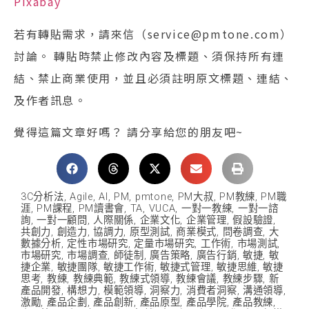
Pixabay
若有轉貼需求，請來信（service@pmtone.com）
討論。 轉貼時禁止修改內容及標題、須保持所有連
結、禁止商業使用，並且必須註明原文標題、連結、
及作者訊息。
覺得這篇文章好嗎？ 請分享給您的朋友吧~
3C分析法
,
Agile
,
AI
,
PM
,
pmtone
,
PM大叔
,
PM教練
,
PM職
涯
,
PM課程
,
PM讀書會
,
TA
,
VUCA
,
一對一教練
,
一對一諮
詢
,
一對一顧問
,
人際關係
,
企業文化
,
企業管理
,
假設驗證
,
共創力
,
創造力
,
協調力
,
原型測試
,
商業模式
,
問卷調查
,
大
數據分析
,
定性市場研究
,
定量市場研究
,
工作術
,
市場測試
,
市場研究
,
市場調查
,
師徒制
,
廣告策略
,
廣告行銷
,
敏捷
,
敏
捷企業
,
敏捷團隊
,
敏捷工作術
,
敏捷式管理
,
敏捷思維
,
敏捷
思考
,
教練
,
教練典範
,
教練式領導
,
教練會議
,
教練步驟
,
新
產品開發
,
構想力
,
模範領導
,
洞察力
,
消費者洞察
,
溝通領導
,
激勵
,
產品企劃
,
產品創新
,
產品原型
,
產品學院
,
產品教練
,