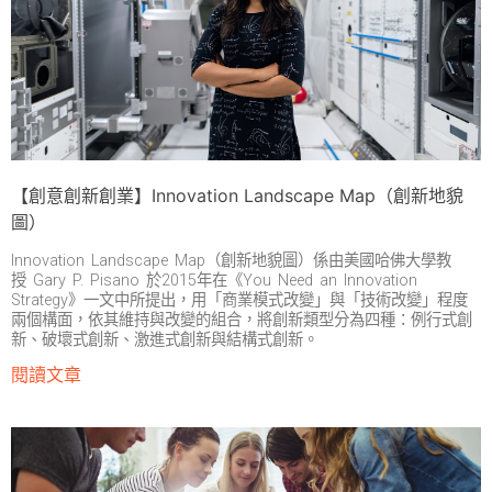
【創意創新創業】Innovation Landscape Map（創新地貌
圖）
Innovation Landscape Map（創新地貌圖）係由美國哈佛大學教
授 Gary P. Pisano 於2015年在《You Need an Innovation
Strategy》一文中所提出，用「商業模式改變」與「技術改變」程度
兩個構面，依其維持與改變的組合，將創新類型分為四種：例行式創
新、破壞式創新、激進式創新與結構式創新。
閱讀文章