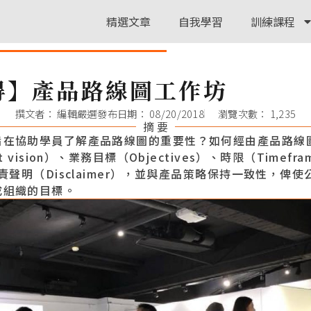
精選文章
自我學習
訓練課程
得】產品路線圖工作坊
撰文者：
編輯嚴選
發布日期：
08/20/2018
瀏覽次數： 1,235
摘 要
旨在協助學員了解產品路線圖的重要性？如何經由產品路線
t vision）、業務目標（Objectives）、時限（Timefr
免責聲明（Disclaimer），並與產品策略保持一致性，俾
成組織的目標。