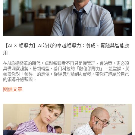
【AI × 領導力】AI時代的卓越領導力：養成、實踐與智能應
用
在AI急遽變革的時代，卓越領導者不再只是懂管理、會決策，更必須
具備洞察趨勢、帶領轉型、善用科技的「數位領導力」。這堂課，將
顛覆你對「領導」的想像，從經典理論到AI實戰，帶你打造屬於自己
的領導升級藍圖。
閱讀文章