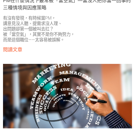
PM在什麼情況下最常被「當空氣」—當沒人把你當一回事的
三種情境與因應策略
有沒有發現，有時候當PM，
講意見沒人聽、提需求沒人理、
出問題卻第一個被叫去扛？
被「當空氣」，其實不是你不夠努力，
而是這個職位——太容易被誤解。
閱讀文章