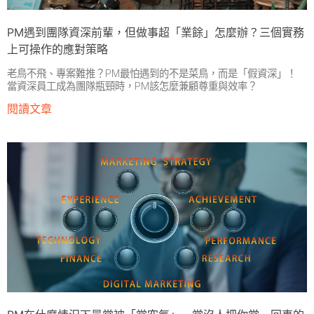
PM遇到團隊資深前輩，但做事超「業餘」怎麼辦？三個實務
上可操作的應對策略
老鳥不飛、專案難推？PM最怕遇到的不是菜鳥，而是「假資深」！
當資深員工成為團隊瓶頸時，PM該怎麼兼顧尊重與效率？
閱讀文章