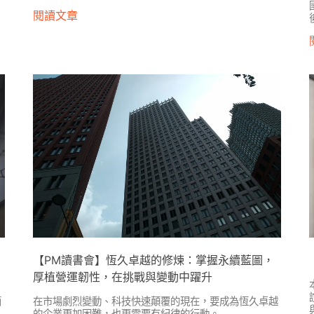
閱讀文章
【PM讀書會】恆久卓越的修煉：掌握永續藍圖，
厚植營運韌性，在挑戰與變動中躍升
簡
在市場劇烈變動、科技快速顛覆的現在，要成為恆久卓越